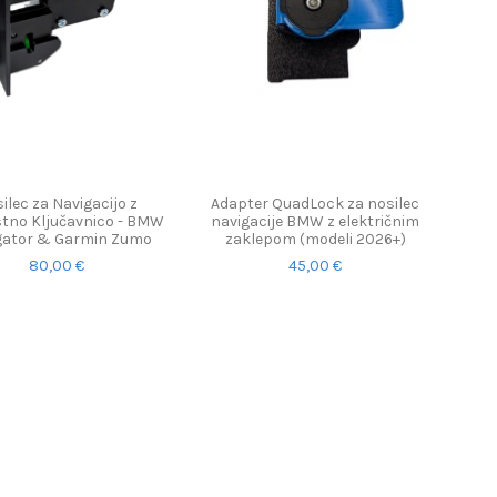
ilec za Navigacijo z
Adapter QuadLock za nosilec
tno Ključavnico - BMW
navigacije BMW z električnim
gator & Garmin Zumo
zaklepom (modeli 2026+)
80,00 €
45,00 €