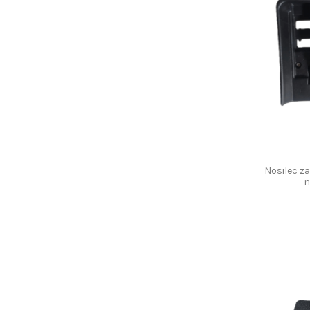
Nosilec z
n