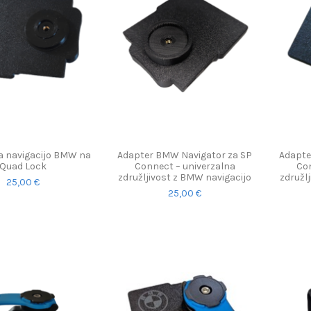
a navigacijo BMW na
Adapter BMW Navigator za SP
Adapte
Quad Lock
Connect – univerzalna
Con
združljivost z BMW navigacijo
združl
25,00 €
25,00 €