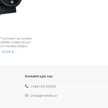
P Connect za nosilec
e BMW z električnim
om (modeli 2026+)
27,00 €
Kontaktirajte nas
+386 (31) 421252
shop@moteks.si