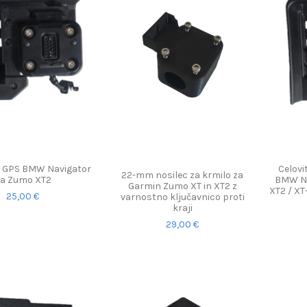
a GPS BMW Navigator
Celovi
22-mm nosilec za krmilo za
a Zumo XT2
BMW Na
Garmin Zumo XT in XT2 z
XT2 / XT
25,00 €
varnostno ključavnico proti
kraji
29,00 €