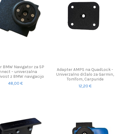
r BMW Navigator za SP
Adapter AMPS na QuadLock -
nect – univerzalna
Univerzalno držalo za Garmin,
jivost z BMW navigacijo
TomTom, Carpuride
48,00 €
12,20 €