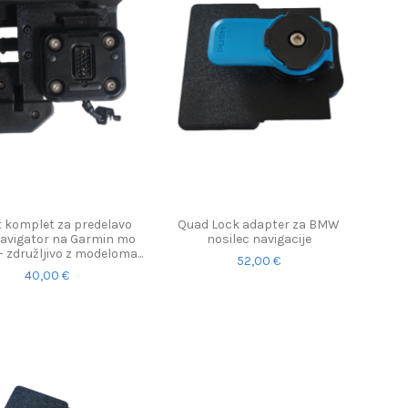
t komplet za predelavo
Quad Lock adapter za BMW
vigator na Garmin mo
nosilec navigacije
– združljivo z modeloma...
52,00 €
40,00 €