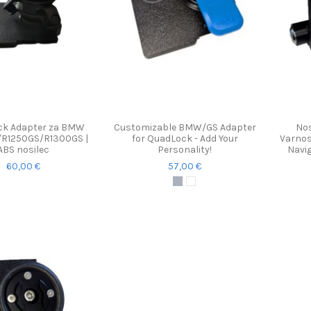
ck Adapter za BMW
Customizable BMW/GS Adapter
Nos
R1250GS/R1300GS |
for QuadLock - Add Your
Varnos
ABS nosilec
Personality!
Navi
60,00 €
57,00 €