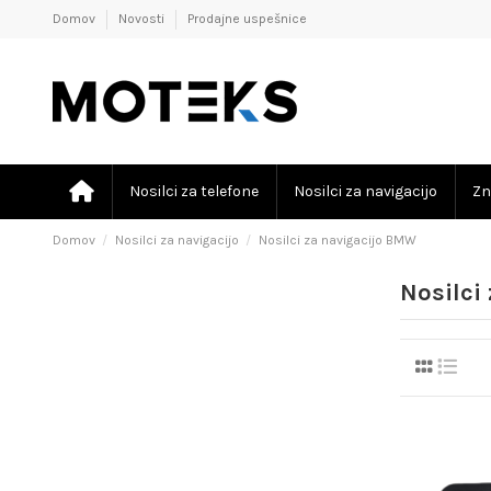
Domov
Novosti
Prodajne uspešnice
Nosilci za telefone
Nosilci za navigacijo
Zn
Domov
Nosilci za navigacijo
Nosilci za navigacijo BMW
Nosilci