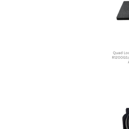
Quad Lo
R1200GS/