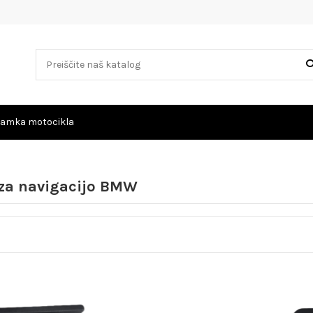
amka motocikla
 za navigacijo BMW