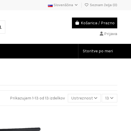
Slovenščina
Seznam želja (
0
)
Košarica
/
Prazno
Prijava
Storitve po meri
Prikazujem 1-13 od 13 izdelkov
Ustreznost
13