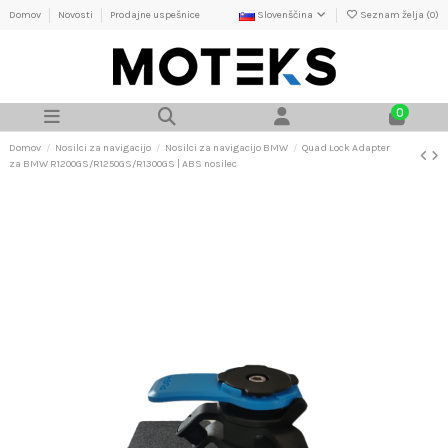
Domov
Novosti
Prodajne uspešnice
Slovenščina
Seznam želja (
0
)
0
Domov
Nosilci za navigacijo
Nosilci za navigacijo BMW
Quad Lock Adapter
za BMW R1200GS/R1250GS/R1300GS | ABS nosilec