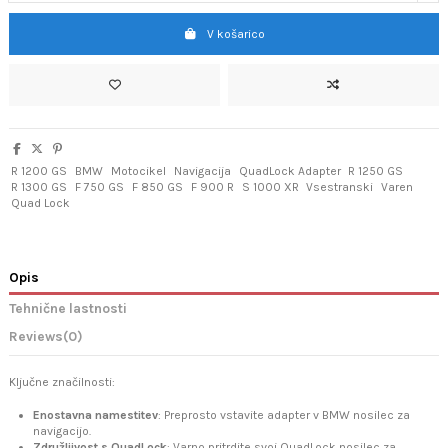
V košarico
R 1200 GS
BMW
Motocikel
Navigacija
QuadLock Adapter
R 1250 GS
R 1300 GS
F 750 GS
F 850 GS
F 900 R
S 1000 XR
Vsestranski
Varen
Quad Lock
Opis
Tehnične lastnosti
Reviews
(0)
Ključne značilnosti:
Enostavna namestitev
: Preprosto vstavite adapter v BMW nosilec za
navigacijo.
Združljivost s QuadLock
: Varno pritrdite svoj QuadLock nosilec za