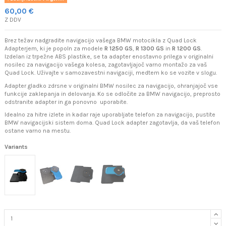
60,00 €
Z DDV
Brez težav nadgradite navigacijo vašega BMW motocikla z Quad Lock
Adapterjem, ki je popoln za modele
R 1250 GS
,
R 1300 GS
in
R 1200 GS
.
Izdelan iz trpežne ABS plastike, se ta adapter enostavno prilega v originalni
nosilec za navigacijo vašega kolesa, zagotavljajoč varno montažo za vaš
Quad Lock. Uživajte v samozavestni navigaciji, medtem ko se vozite v slogu.
Adapter gladko zdrsne v originalni BMW nosilec za navigacijo, ohranjajoč vse
funkcije zaklepanja in delovanja. Ko se odločite za BMW navigacijo, preprosto
odstranite adapter in ga ponovno uporabite.
Idealno za hitre izlete in kadar raje uporabljate telefon za navigacijo, pustite
BMW navigacijski sistem doma. Quad Lock adapter zagotavlja, da vaš telefon
ostane varno na mestu.
Variants