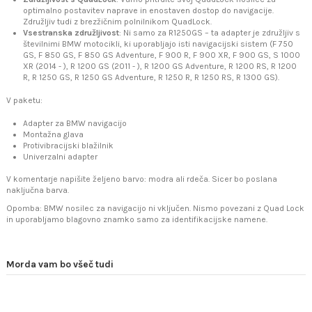
optimalno postavitev naprave in enostaven dostop do navigacije.
Združljiv tudi z brezžičnim polnilnikom QuadLock.
Vsestranska združljivost
: Ni samo za R1250GS – ta adapter je združljiv s
številnimi BMW motocikli, ki uporabljajo isti navigacijski sistem (F 750
GS, F 850 GS, F 850 GS Adventure, F 900 R, F 900 XR, F 900 GS, S 1000
XR (2014 - ), R 1200 GS (2011 - ), R 1200 GS Adventure, R 1200 RS, R 1200
R, R 1250 GS, R 1250 GS Adventure, R 1250 R, R 1250 RS, R 1300 GS).
V paketu:
Adapter za BMW navigacijo
Montažna glava
Protivibracijski blažilnik
Univerzalni adapter
V komentarje napišite željeno barvo: modra ali rdeča. Sicer bo poslana
naključna barva.
Opomba: BMW nosilec za navigacijo ni vključen. Nismo povezani z Quad Lock
in uporabljamo blagovno znamko samo za identifikacijske namene.
Morda vam bo všeč tudi