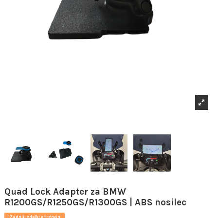
Quad Lock Adapter za BMW
R1200GS/R1250GS/R1300GS | ABS nosilec
Zadnji izdelki v trgovini