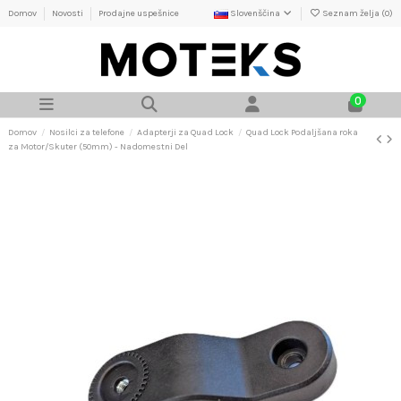
Domov
Novosti
Prodajne uspešnice
Slovenščina
Seznam želja (
0
)
0
Domov
Nosilci za telefone
Adapterji za Quad Lock
Quad Lock Podaljšana roka
za Motor/Skuter (50mm) - Nadomestni Del