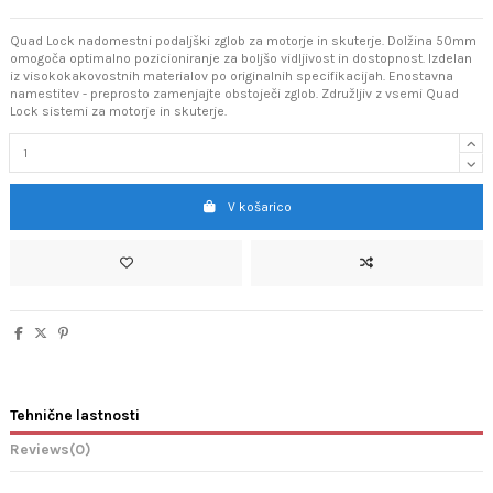
Quad Lock nadomestni podaljški zglob za motorje in skuterje. Dolžina 50mm
omogoča optimalno pozicioniranje za boljšo vidljivost in dostopnost. Izdelan
iz visokokakovostnih materialov po originalnih specifikacijah. Enostavna
namestitev - preprosto zamenjajte obstoječi zglob. Združljiv z vsemi Quad
Lock sistemi za motorje in skuterje.
V košarico
Tehnične lastnosti
Reviews
(0)