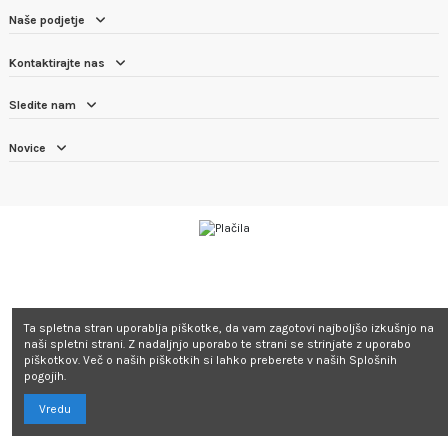
Naše podjetje
Kontaktirajte nas
Sledite nam
Novice
Ta spletna stran uporablja piškotke, da vam zagotovi najboljšo izkušnjo na
naši spletni strani. Z nadaljnjo uporabo te strani se strinjate z uporabo
piškotkov. Več o naših piškotkih si lahko preberete v naših Splošnih
pogojih.
Vredu