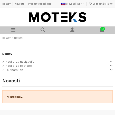
Domov
Novosti
Prodajne uspešnice
Slovenščina
Seznam želja (
0
)
0
Domov
Novosti
Domov
Nosilci za navigacijo
Nosilci za telefone
Po Znamkah
Novosti
Ni izdelkov.