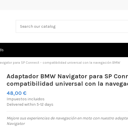
ds
igator para SP Connect – compatibilidad universal con la navegación BMW
Adaptador BMW Navigator para SP Conn
compatibilidad universal con la naveg
48,00 €
Impuestos incluidos
Delivered within 5-12 days
Mejore sus experiencias de navegación en moto con nuestro adap
Navigator