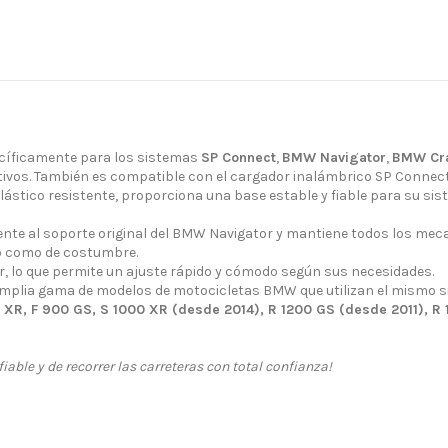
cíficamente para los sistemas
SP Connect
,
BMW Navigator
,
BMW Cr
tivos. También es compatible con el cargador inalámbrico SP Connect,
lástico resistente, proporciona una base estable y fiable para su sis
ente al soporte original del BMW Navigator y mantiene todos los mecan
vo como de costumbre.
ar, lo que permite un ajuste rápido y cómodo según sus necesidades.
mplia gama de modelos de motocicletas BMW que utilizan el mismo si
 XR, F 900 GS, S 1000 XR (desde 2014), R 1200 GS (desde 2011), R 
able y de recorrer las carreteras con total confianza!