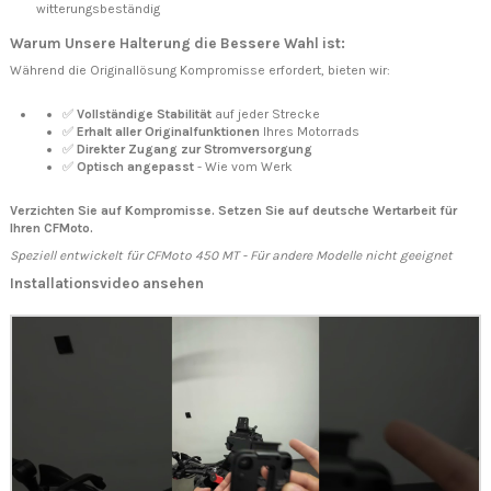
witterungsbeständig
Warum Unsere Halterung die Bessere Wahl ist:
Während die Originallösung Kompromisse erfordert, bieten wir:
✅
Vollständige Stabilität
auf jeder Strecke
✅
Erhalt aller Originalfunktionen
Ihres Motorrads
✅
Direkter Zugang zur Stromversorgung
✅
Optisch angepasst
- Wie vom Werk
Verzichten Sie auf Kompromisse. Setzen Sie auf deutsche Wertarbeit für
Ihren CFMoto.
Speziell entwickelt für CFMoto 450 MT - Für andere Modelle nicht geeignet
Installationsvideo ansehen