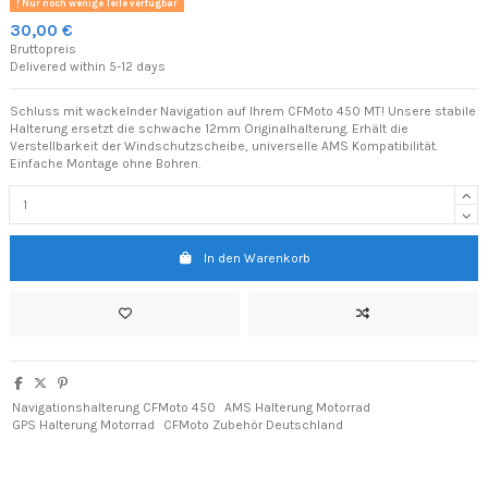
Nur noch wenige Teile verfügbar
30,00 €
Bruttopreis
Delivered within 5-12 days
Schluss mit wackelnder Navigation auf Ihrem CFMoto 450 MT! Unsere stabile
Halterung ersetzt die schwache 12mm Originalhalterung. Erhält die
Verstellbarkeit der Windschutzscheibe, universelle AMS Kompatibilität.
Einfache Montage ohne Bohren.
In den Warenkorb
Navigationshalterung CFMoto 450
AMS Halterung Motorrad
GPS Halterung Motorrad
CFMoto Zubehör Deutschland