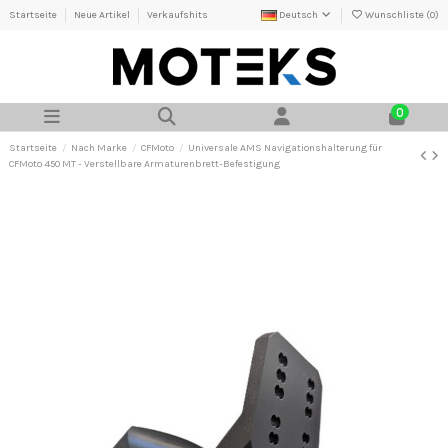
Startseite
Neue Artikel
Verkaufshits
Deutsch
Wunschliste (
0
)
0
Startseite
Nach Marke
CFMoto
Universale AMS Navigationshalterung für
CFMoto 450 MT - Verstellbare Armaturenbrett-Befestigung