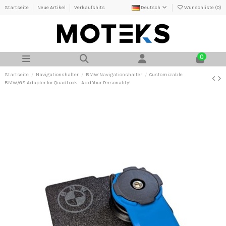
Startseite
Neue Artikel
Verkaufshits
Deutsch
Wunschliste (
0
)
0
Startseite
Navigationshalter
BMW Navigationshalter
Customizable
BMW/GS Adapter for QuadLock - Add Your Personality!