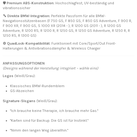
🛡️
Premium ABS-Konstruktion:
Hochschlagfest, UV-beständig und
vibrationssicher
🔧 Direkte BMW-Integration:
Perfekte Passform für alle BMW-
Navigationsstützenbasen (F 750 GS, F 850 GS, F 850 GS Adventure, F 900 R,
F 900 XR, F 900 GS, S 1000 XR (2014 - ), R 1200 GS (2011 - ), R 1200 GS
Adventure, R 1200 RS, R 1200 R, R 1250 GS, R 1250 GS Adventure, R 1250 R, R
1250 RS, R 1300 GS)
⚙️ QuadLock-Kompatibilität:
Funktioniert mit Core/Sport/Out Front-
Halterungen & Antivibrationsdämpfer & Wireless Charger
ANPASSUNGSOPTIONEN
(Designs während der Herstellung integriert – wähle eins)
Logos
(Weiß/Grau):
Klassisches BMW-Rundemblem
GS-Abzeichen
Signature-Slogans
(Weiß/Grau):
"Ich brauche keine Therapie, ich brauche mehr Gas."
"Karten sind für Backup. Die GS ist für Instinkt."
"Nimm den langen Weg überallhin."