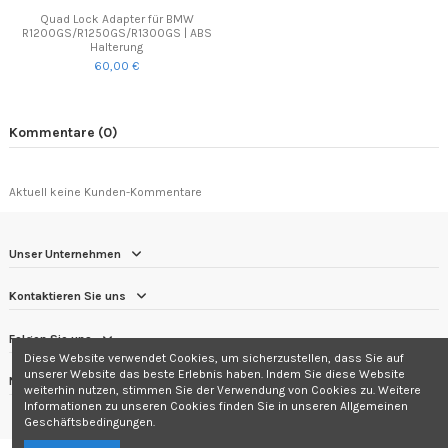
Quad Lock Adapter für BMW
R1200GS/R1250GS/R1300GS | ABS
Halterung
60,00 €
Kommentare (0)
Aktuell keine Kunden-Kommentare
Unser Unternehmen
Kontaktieren Sie uns
Folgen Sie uns
Diese Website verwendet Cookies, um sicherzustellen, dass Sie auf
unserer Website das beste Erlebnis haben. Indem Sie diese Website
Newsletter
weiterhin nutzen, stimmen Sie der Verwendung von Cookies zu. Weitere
Informationen zu unseren Cookies finden Sie in unseren Allgemeinen
Geschäftsbedingungen.