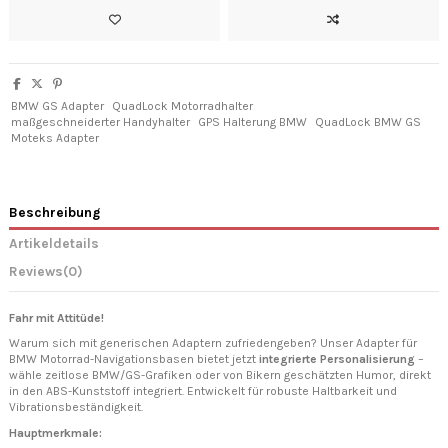
BMW GS Adapter
QuadLock Motorradhalter
maßgeschneiderter Handyhalter
GPS Halterung BMW
QuadLock BMW GS
Moteks Adapter
Beschreibung
Artikeldetails
Reviews
(0)
Fahr mit Attitüde!
Warum sich mit generischen Adaptern zufriedengeben? Unser Adapter für
BMW Motorrad-Navigationsbasen bietet jetzt
integrierte Personalisierung
–
wähle zeitlose BMW/GS-Grafiken oder von Bikern geschätzten Humor, direkt
in den ABS-Kunststoff integriert. Entwickelt für robuste Haltbarkeit und
Vibrationsbeständigkeit.
Hauptmerkmale: