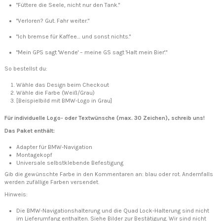
"Füttere die Seele, nicht nur den Tank."
"Verloren? Gut. Fahr weiter."
"Ich bremse für Kaffee… und sonst nichts."
"Mein GPS sagt 'Wende' – meine GS sagt 'Halt mein Bier'."
So bestellst du:
Wähle das Design beim Checkout
Wähle die Farbe (Weiß/Grau)
[Beispielbild mit BMW-Logo in Grau]
Für individuelle Logo- oder Textwünsche (max. 30 Zeichen), schreib uns!
Das Paket enthält:
Adapter für BMW-Navigation
Montagekopf
Universale selbstklebende Befestigung
Gib die gewünschte Farbe in den Kommentaren an: blau oder rot. Andernfalls
werden zufällige Farben versendet.
Hinweis:
Die BMW-Navigationshalterung und die Quad Lock-Halterung sind nicht
im Lieferumfang enthalten. Siehe Bilder zur Bestätigung. Wir sind nicht