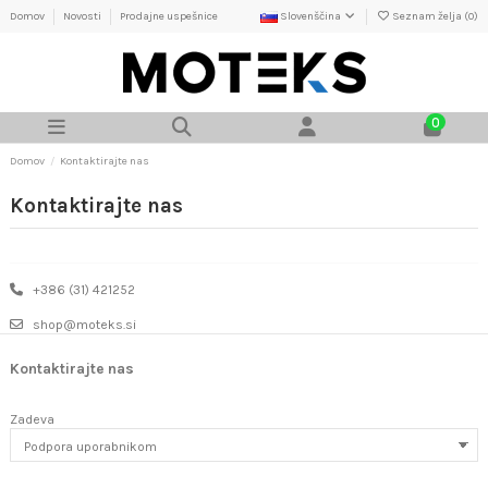
Domov
Novosti
Prodajne uspešnice
Slovenščina
Seznam želja (
0
)
0
Domov
Kontaktirajte nas
Kontaktirajte nas
+386 (31) 421252
shop@moteks.si
Kontaktirajte nas
Zadeva