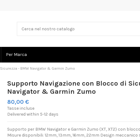
Per Marca
i Sicurezza - BMW Navigator & Garmin Zumo
Supporto Navigazione con Blocco di Si
Navigator & Garmin Zumo
80,00 €
Tasse incluse
Delivered within 5-12 days
Supporto per BMW Navigator e Garmin Zumo (XT, XT2) con blocco di
Misure disponibili: 12mm, 13mm, 16mm, 22mm Design meccanico s