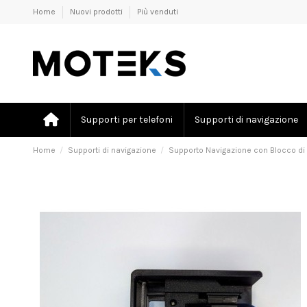
Home
Nuovi prodotti
Più venduti
Supporti per telefoni
Supporti di navigazione
Home
Supporti di navigazione
Supporto Navigazione con Blocco d