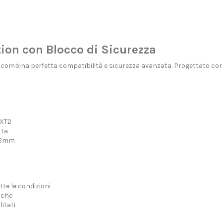
on con Blocco di Sicurezza
e combina perfetta compatibilità e sicurezza avanzata. Progettato co
 XT2
tta
28mm
tte le condizioni
iche
itati