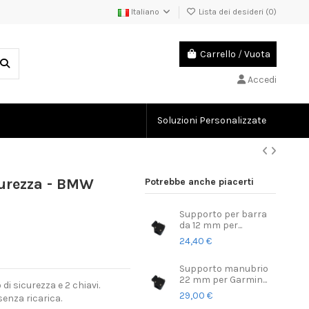
Italiano
Lista dei desideri (
0
)
Carrello
/
Vuota
Accedi
Soluzioni Personalizzate
curezza - BMW
Potrebbe anche piacerti
Supporto per barra
da 12 mm per...
24,40 €
Supporto manubrio
22 mm per Garmin...
 sicurezza e 2 chiavi.
29,00 €
enza ricarica.