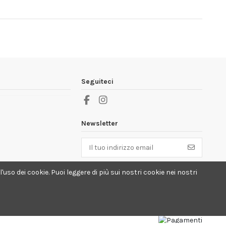
Seguiteci
Newsletter
Puoi annullare l'iscrizione in ogni momento.
uso dei cookie. Puoi leggere di più sui nostri cookie nei nostri
A questo scopo, cerca le info di contatto
nelle note legali.